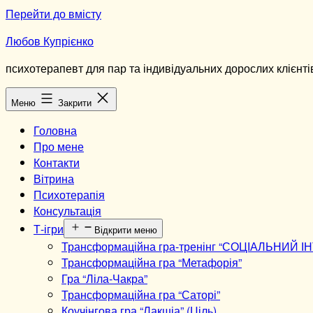
Перейти до вмісту
Любов Купрієнко
психотерапевт для пар та індивідуальних дорослих клієнті
Меню
Закрити
Головна
Про мене
Контакти
Вітрина
Психотерапія
Консультація
Т-ігри
Відкрити меню
Трансформаційна гра-тренінг “СОЦІАЛЬНИЙ І
Трансформаційна гра “Метафорія”
Гра “Ліла-Чакра”
Трансформаційна гра “Саторі”
Коучінгова гра “Лакшіа” (Ціль)