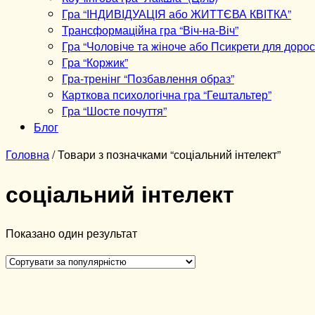
Гра “ІНДИВІДУАЦІЯ або ЖИТТЄВА КВІТКА”
Трансформаційна гра “Віч-на-Віч”
Гра “Чоловіче та жіноче або Псикрети для дорос
Гра “Коржик”
Гра-тренінг “Позбавлення образ”
Карткова психологічна гра “Гештальтер”
Гра “Шосте почуття”
Блог
Головна
/ Товари з позначками “соціальний інтелект”
соціальний інтелект
Показано один результат