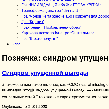
Гра “ІНДИВІДУАЦІЯ або ЖИТТЄВА КВІТКА”
Трансформаційна гра “Віч-на-Віч”
Гра “Чоловіче та жіноче або Псикрети для дорос
Гра “Коржик”
Гра-тренінг “Позбавлення образ”
Карткова психологічна гра “Гештальтер”
Гра “Шосте почуття”
Блог
Позначка:
синдром упущен
Синдром упущенной выгоды
Знакомо ли вам такое явление, как FOMO (fear of missing ou
википедии, это:☝️Синдром упущенной выгоды — навязчива
социальных сетей.Это явление характеризуется непреод
Опубліковано
21.09.2020