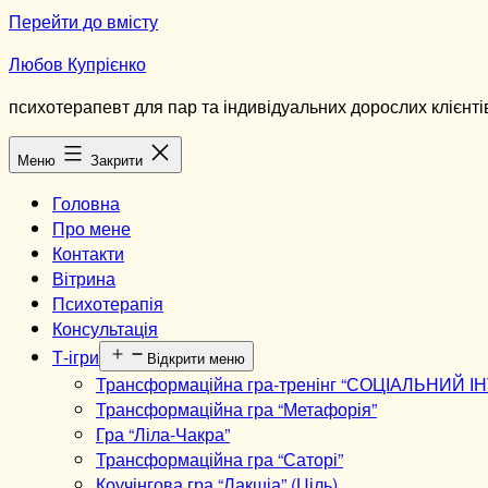
Перейти до вмісту
Любов Купрієнко
психотерапевт для пар та індивідуальних дорослих клієнті
Меню
Закрити
Головна
Про мене
Контакти
Вітрина
Психотерапія
Консультація
Т-ігри
Відкрити меню
Трансформаційна гра-тренінг “СОЦІАЛЬНИЙ І
Трансформаційна гра “Метафорія”
Гра “Ліла-Чакра”
Трансформаційна гра “Саторі”
Коучінгова гра “Лакшіа” (Ціль)