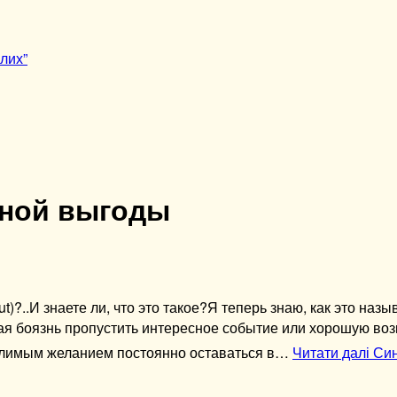
лих”
ной выгоды
t)?..И знаете ли, что это такое?Я теперь знаю, как это назы
я боязнь пропустить интересное событие или хорошую воз
олимым желанием постоянно оставаться в…
Читати далі
Син