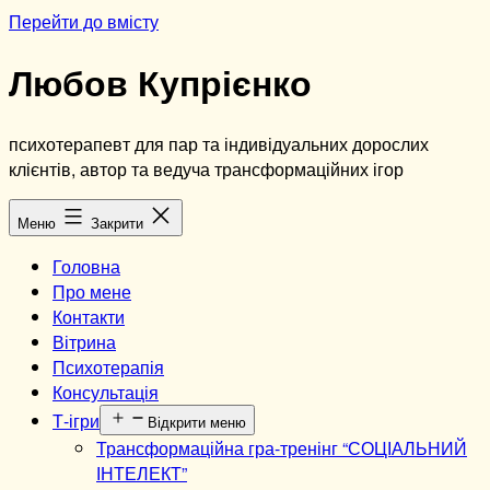
Перейти до вмісту
Любов Купрієнко
психотерапевт для пар та індивідуальних дорослих
клієнтів, автор та ведуча трансформаційних ігор
Меню
Закрити
Головна
Про мене
Контакти
Вітрина
Психотерапія
Консультація
Т-ігри
Відкрити меню
Трансформаційна гра-тренінг “СОЦІАЛЬНИЙ
ІНТЕЛЕКТ”