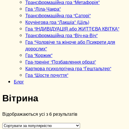
Трансформаційна гра “Метафорія”
Гра “Ліла-Чакра”
Трансформаційна гра “Саторі”
Коучінгова гра “Лакшіа” (Ціль)
Гра “ІНДИВІДУАЦІЯ або ЖИТТЄВА КВІТКА”
Трансформаційна гра “Віч-на-Віч”
Гра “Чоловіче та жіноче або Псикрети для
дорослих”
Гра “Коржик”
Гра-тренінг “Позбавлення образ”
Карткова психологічна гра “Гештальтер”
Гра “Шосте почуття”
Блог
Вітрина
Відображаються усі з 6 результатів