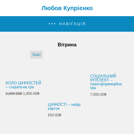
Любов Купрієнко
НАВІГАЦІЯ
Вітрина
Sale!
СОЦІАЛЬНИЙ
ІНТЕЛЕКТ –
КОЛО ЦІННОСТЕЙ
трансформаційна
– соціальна гра
гра
2,000.00₴
1,900.00₴
7,000.00₴
ЦІННОСТІ – набір
карток
650.00₴