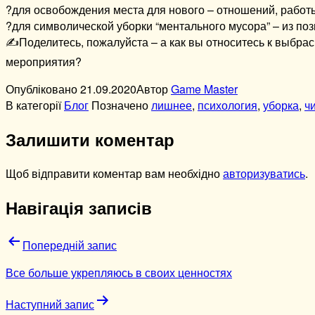
?для освобождения места для нового – отношений, работ
?для символической уборки “ментального мусора” – из пози
✍️Поделитесь, пожалуйста – а как вы относитесь к выбра
мероприятия?
Опубліковано
21.09.2020
Автор
Game Master
В категорії
Блог
Позначено
лишнее
,
психология
,
уборка
,
ч
Залишити коментар
Щоб відправити коментар вам необхідно
авторизуватись
.
Навігація записів
Попередній запис
Все больше укрепляюсь в своих ценностях
Наступний запис