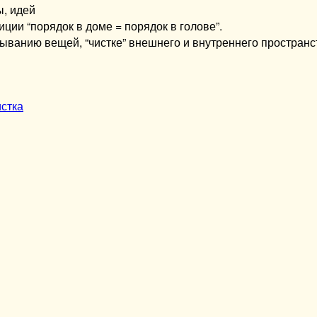
ы, идей
ции “порядок в доме = порядок в голове”.
сыванию вещей, “чистке” внешнего и внутреннего пространс
истка