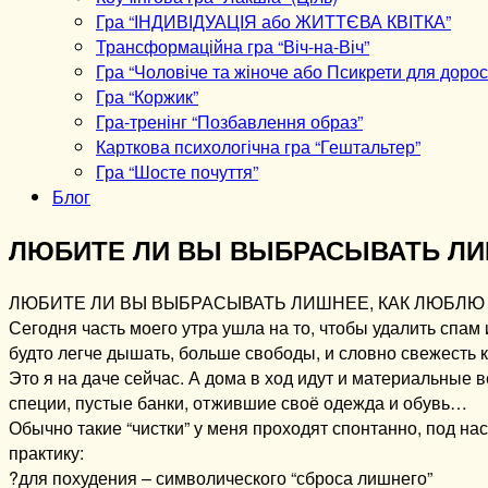
Гра “ІНДИВІДУАЦІЯ або ЖИТТЄВА КВІТКА”
Трансформаційна гра “Віч-на-Віч”
Гра “Чоловіче та жіноче або Псикрети для дорос
Гра “Коржик”
Гра-тренінг “Позбавлення образ”
Карткова психологічна гра “Гештальтер”
Гра “Шосте почуття”
Блог
ЛЮБИТЕ ЛИ ВЫ ВЫБРАСЫВАТЬ Л
ЛЮБИТЕ ЛИ ВЫ ВЫБРАСЫВАТЬ ЛИШНЕЕ, КАК ЛЮБЛЮ 
Сегодня часть моего утра ушла на то, чтобы удалить спам 
будто легче дышать, больше свободы, и словно свежесть к
Это я на даче сейчас. А дома в ход идут и материальные
специи, пустые банки, отжившие своё одежда и обувь…
Обычно такие “чистки” у меня проходят спонтанно, под на
практику:
?для похудения – символического “сброса лишнего”