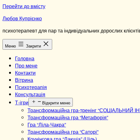
Перейти до вмісту
Любов Купрієнко
психотерапевт для пар та індивідуальних дорослих клієнті
Меню
Закрити
Головна
Про мене
Контакти
Вітрина
Психотерапія
Консультація
Т-ігри
Відкрити меню
Трансформаційна гра-тренінг “СОЦІАЛЬНИЙ І
Трансформаційна гра “Метафорія”
Гра “Ліла-Чакра”
Трансформаційна гра “Саторі”
Коучінгова гра “Лакшіа” (Ціль)